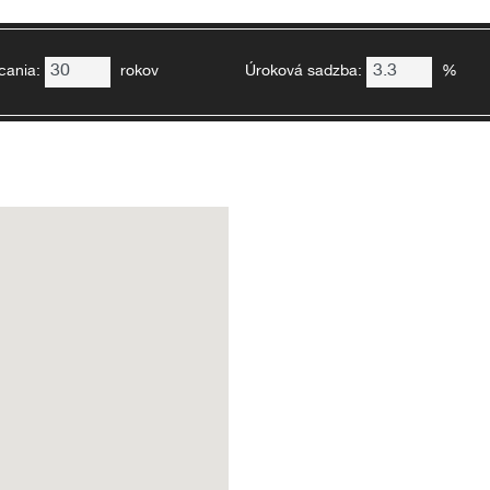
cania:
rokov
Úroková sadzba:
%