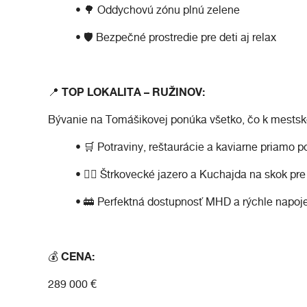
• 🌳 Oddychovú zónu plnú zelene
• 🛡️ Bezpečné prostredie pre deti aj relax
📍 TOP LOKALITA – RUŽINOV:
Bývanie na Tomášikovej ponúka všetko, čo k mestsk
• 🛒 Potraviny, reštaurácie a kaviarne priamo
• 🏃‍♂️ Štrkovecké jazero a Kuchajda na skok pr
• 🚋 Perfektná dostupnosť MHD a rýchle napoj
💰 CENA:
289 000 €