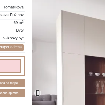
Tomášikova
islava-Ružinov
2
69 m
Byty
2-izbový byt
super adresa
loha na mape
ačná splátka