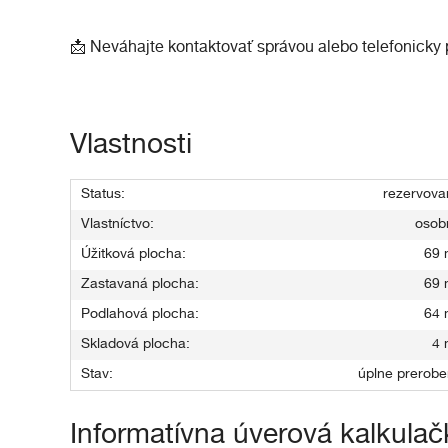
📩 Neváhajte kontaktovať správou alebo telefonicky p
Vlastnosti
Status:
rezervova
Vlastníctvo:
osob
Úžitková plocha:
69 
Zastavaná plocha:
69 
Podlahová plocha:
64 
Skladová plocha:
4 
Stav:
úplne prerobe
Informatívna úverová kalkulač