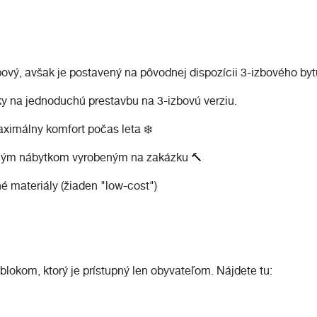
bový, avšak je postavený na pôvodnej dispozícii 3-izbového byt
tky na jednoduchú prestavbu na 3-izbovú verziu.
aximálny komfort počas leta ❄️
litným nábytkom vyrobeným na zakázku 🔨
tné materiály (žiaden "low-cost")
okom, ktorý je prístupný len obyvateľom. Nájdete tu: