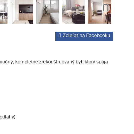
Zdieľať na Facebooku
močný, kompletne zrekonštruovaný byt, ktorý spája
podlahy)