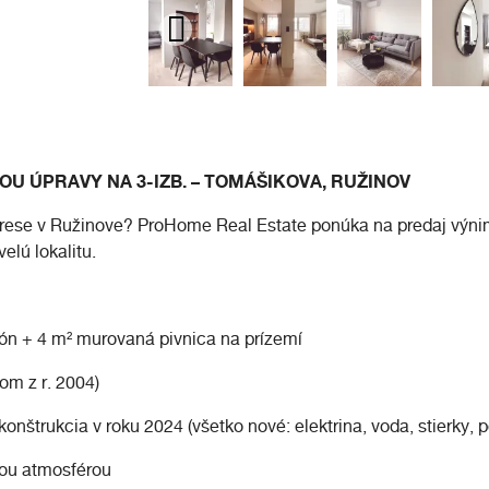
ŤOU ÚPRAVY NA 3-IZB. – TOMÁŠIKOVA, RUŽINOV
drese v Ružinove? ProHome Real Estate ponúka na predaj výni
elú lokalitu.
lkón + 4 m² murovaná pivnica na prízemí
om z r. 2004)
nštrukcia v roku 2024 (všetko nové: elektrina, voda, stierky, 
nou atmosférou