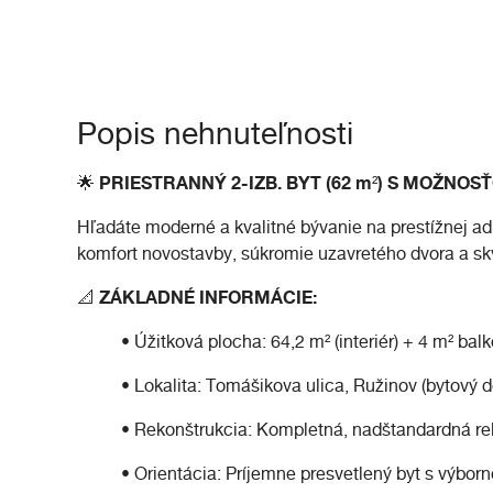
Popis nehnuteľnosti
🌟 PRIESTRANNÝ 2-IZB. BYT (62 m²) S MOŽNOS
Hľadáte moderné a kvalitné bývanie na prestížnej a
komfort novostavby, súkromie uzavretého dvora a skv
📐 ZÁKLADNÉ INFORMÁCIE:
• Úžitková plocha: 64,2 m² (interiér) + 4 m² ba
• Lokalita: Tomášikova ulica, Ružinov (bytový d
• Rekonštrukcia: Kompletná, nadštandardná reko
• Orientácia: Príjemne presvetlený byt s výbor