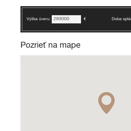
Výška úveru:
€
Doba splá
Pozrieť na mape