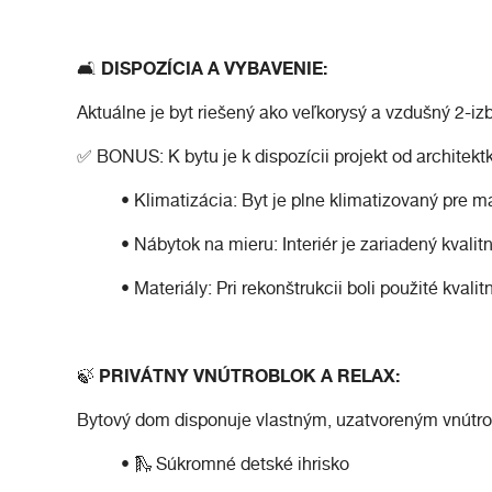
🛋️ DISPOZÍCIA A VYBAVENIE:
Aktuálne je byt riešený ako veľkorysý a vzdušný 2-iz
✅ BONUS: K bytu je k dispozícii projekt od architek
• Klimatizácia: Byt je plne klimatizovaný pre m
• Nábytok na mieru: Interiér je zariadený kva
• Materiály: Pri rekonštrukcii boli použité kvali
🍃 PRIVÁTNY VNÚTROBLOK A RELAX:
Bytový dom disponuje vlastným, uzatvoreným vnútrobl
• 🛝 Súkromné detské ihrisko