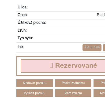
Ulica:
Obec:
Brat
Úžitková plocha:
Druh:
Typ bytu:
Iné:
iba u nás
Rezervované
Sledovať ponuku
Poslať známemu
Po
Vytlačiť ponuku
Mám záujem
Mes