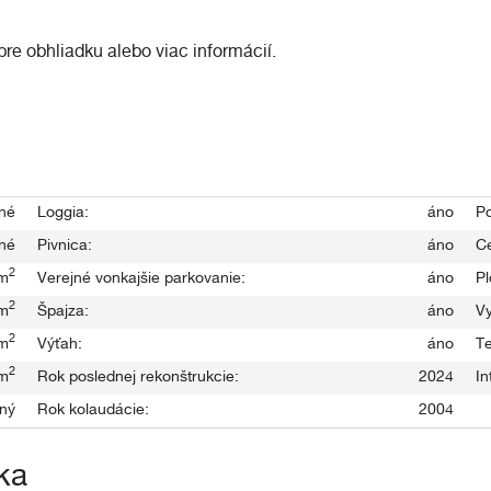
re obhliadku alebo viac informácií.
né
Loggia:
áno
P
né
Pivnica:
áno
Ce
2
m
Verejné vonkajšie parkovanie:
áno
Pl
2
m
Špajza:
áno
Vy
2
m
Výťah:
áno
Te
2
m
Rok poslednej rekonštrukcie:
2024
In
ný
Rok kolaudácie:
2004
ka