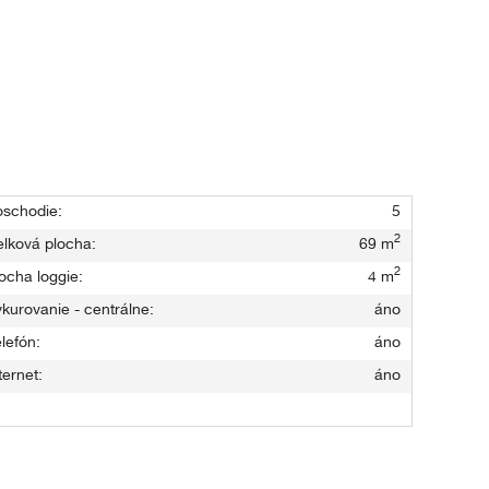
oschodie:
5
2
lková plocha:
69 m
2
ocha loggie:
4 m
kurovanie - centrálne:
áno
lefón:
áno
ternet:
áno