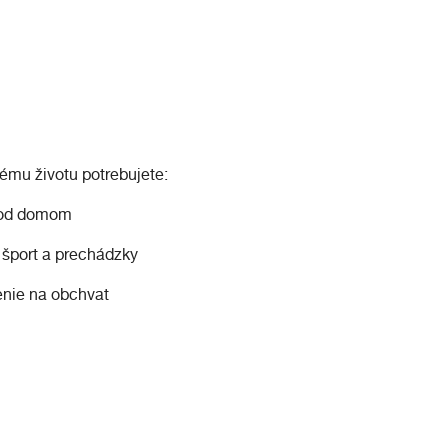
ému životu potrebujete:
 pod domom
e šport a prechádzky
enie na obchvat