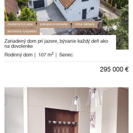
moderné bývanie
pokojné prostredie
nízke náklady
technická vyspelosť
Zariadený dom pri jazere, bývanie každý deň ako
na dovolenke
2
Rodinný dom
107 m
Senec
295 000
€