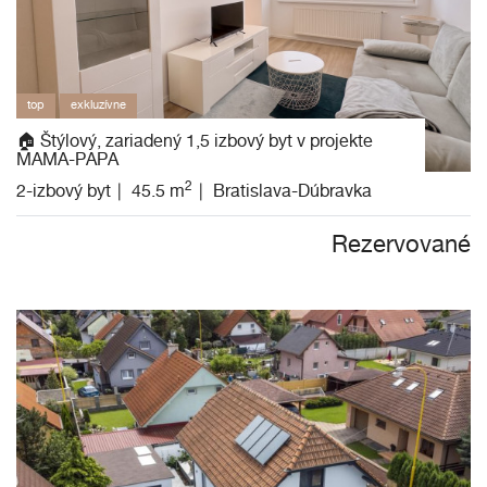
top
exkluzívne
🏠 Štýlový, zariadený 1,5 izbový byt v projekte
MAMA-PAPA
2
2-izbový byt
45.5 m
Bratislava-Dúbravka
Rezervované