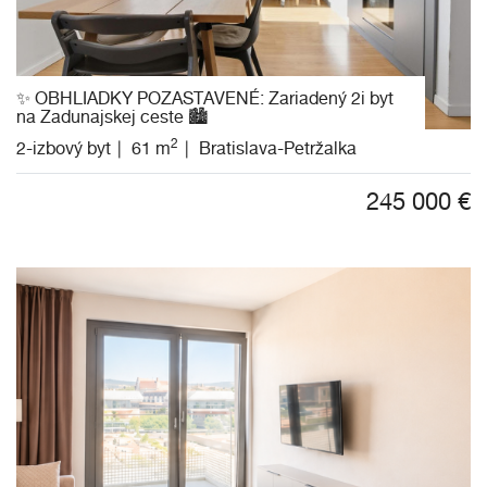
✨ OBHLIADKY POZASTAVENÉ: Zariadený 2i byt
na Zadunajskej ceste 🏙️
2
2-izbový byt
61 m
Bratislava-Petržalka
245 000
€