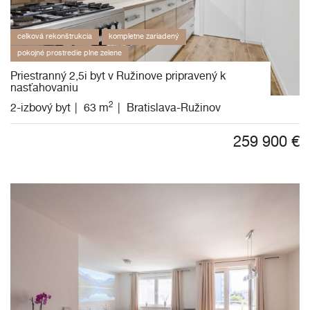
celková rekonštrukcia
kompletne zariadený
pokojné prostredie plne zelene
Priestranný 2,5i byt v Ružinove pripravený k
nasťahovaniu
2
2-izbový byt
63 m
Bratislava-Ružinov
259 900
€