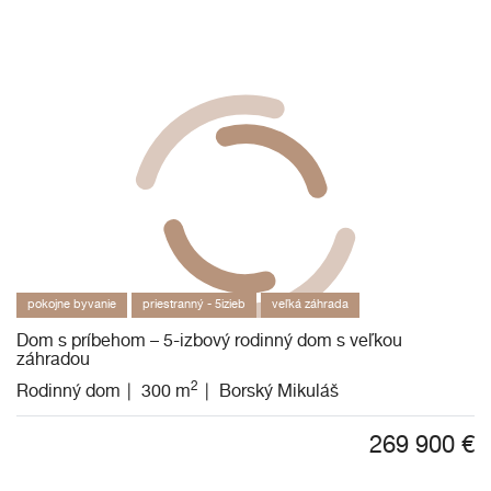
pokojne byvanie
priestranný - 5izieb
veľká záhrada
Dom s príbehom – 5-izbový rodinný dom s veľkou
záhradou
2
Rodinný dom
300 m
Borský Mikuláš
269 900
€