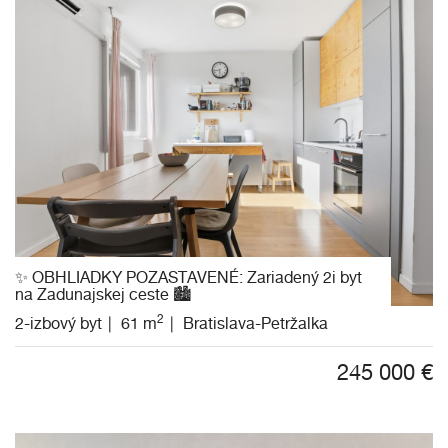
✨ OBHLIADKY POZASTAVENÉ: Zariadený 2i byt
na Zadunajskej ceste 🏙️
2
2-izbový byt
61 m
Bratislava-Petržalka
245 000
€