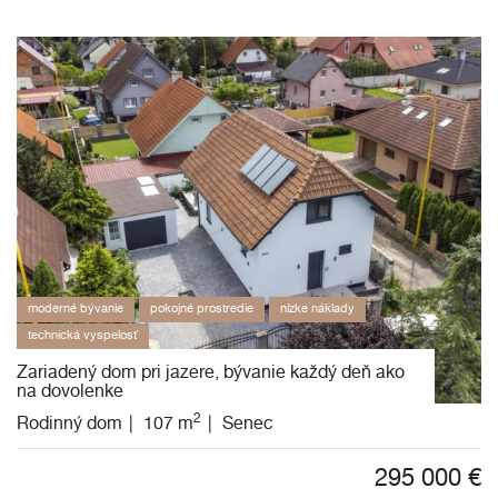
moderné bývanie
pokojné prostredie
nízke náklady
technická vyspelosť
Zariadený dom pri jazere, bývanie každý deň ako
na dovolenke
2
Rodinný dom
107 m
Senec
295 000
€