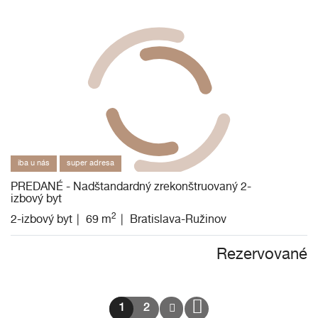
iba u nás
super adresa
PREDANÉ - Nadštandardný zrekonštruovaný 2-
izbový byt
2
2-izbový byt
69 m
Bratislava-Ružinov
Rezervované
1
2