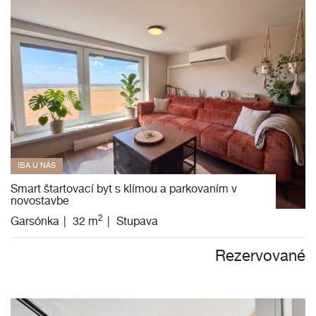
IBA U NÁS
Smart štartovací byt s klímou a parkovaním v
novostavbe
2
Garsónka
32 m
Stupava
Rezervované