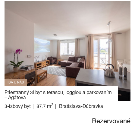
IBA U NÁS
Priestranný 3i byt s terasou, loggiou a parkovaním
– Agátová
2
3-izbový byt
87.7 m
Bratislava-Dúbravka
Rezervované