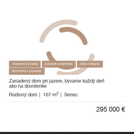
moderné bývanie
pokojné prostredie
nízke náklady
technická vyspelosť
Zariadený dom pri jazere, bývanie každý deň
ako na dovolenke
2
Rodinný dom
107 m
Senec
295 000
€