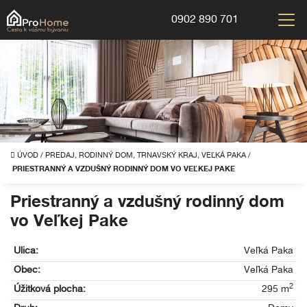
0902 890 701
ÚVOD
/
PREDAJ, RODINNÝ DOM, TRNAVSKÝ KRAJ, VEĽKÁ PAKA
/
PRIESTRANNÝ A VZDUŠNÝ RODINNÝ DOM VO VEĽKEJ PAKE
Priestranný a vzdušný rodinný dom
vo Veľkej Pake
Ulica:
Veľká Paka
Obec:
Veľká Paka
2
Úžitková plocha:
295 m