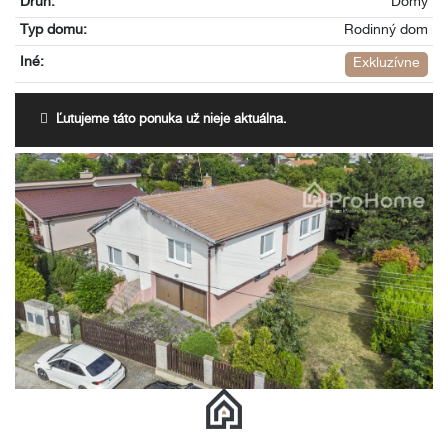
Druh:
Domy
Typ domu:
Rodinný dom
Iné:
Exkluzívne
Ľutujeme táto ponuka už nieje aktuálna.