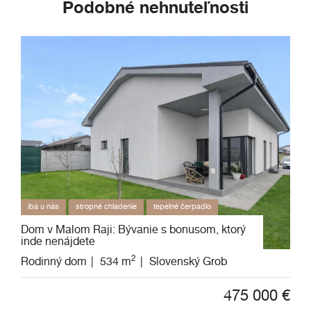
Podobné nehnuteľnosti
iba u nás
stropné chladenie
tepelné čerpadlo
Dom v Malom Raji: Bývanie s bonusom, ktorý
inde nenájdete
2
Rodinný dom
534 m
Slovenský Grob
475 000
€