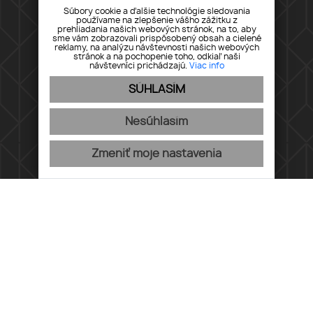
Kontakt
Súbory cookie a ďalšie technológie sledovania
používame na zlepšenie vášho zážitku z
prehliadania našich webových stránok, na to, aby
sme vám zobrazovali prispôsobený obsah a cielené
reklamy, na analýzu návštevnosti našich webových
stránok a na pochopenie toho, odkiaľ naši
návštevníci prichádzajú.
Viac info
SÚHLASÍM
ADRESA
Nesúhlasím
ProHome Real Estate s.r.o.
Zmeniť moje nastavenia
BBC 5
Plynárenská 7/C, 821 09 Bratislava
KONTAKT
0902 890 701
office@prohomereal.sk
Facebook
|
Instagram