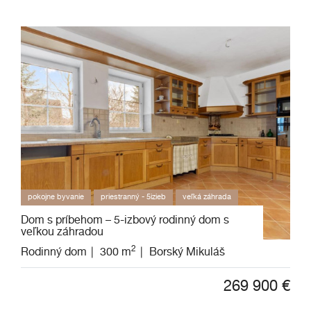
pokojne byvanie
priestranný - 5izieb
veľká záhrada
Dom s príbehom – 5-izbový rodinný dom s
veľkou záhradou
2
Rodinný dom
300 m
Borský Mikuláš
269 900
€